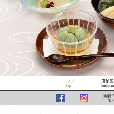
トップ
店舗案
Top
Informat
新着
New