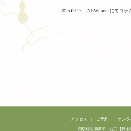
2025.09.13 /NEW/ note にて
アクセス
| ご予約
| オンラ
四季料理 和菓子 右京 【日