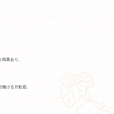
り残業あり。
日働ける方歓迎。