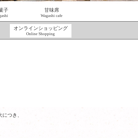
菓子
甘味席
ashi
Wagashi cafe
オンラインショッピング
Online Shopping
大につき、