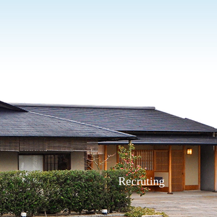
子専門の「和菓子 右京」と、お土産「東海道小田原宿 弥次さん喜多さん」も併設。
Recruting