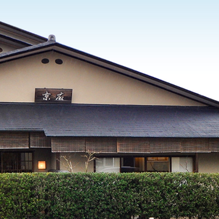
小田原の和食・和菓子「右京」です。ランチからお祝い、法事などの会食も。和菓