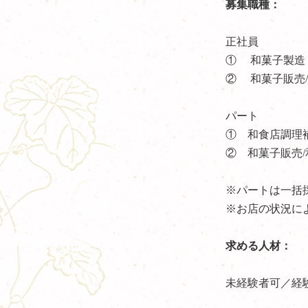
募集職種：
正社員
① 和菓子製造
② 和菓子販売
パート
① 和食店調理
② 和菓子販売/
※パートは一括
※お店の状況に
求める人材：
未経験者可／経