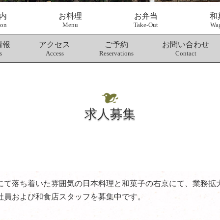
内
お料理
お弁当
和
ion
Menu
Take-Out
Wag
情報
アクセス
ご予約
お問い合わせ
s
Access
Reservations
Contact
求人募集
にて落ち着いた雰囲気の日本料理と和菓子の右京にて、業務拡
社員および和食店スタッフを募集中です。